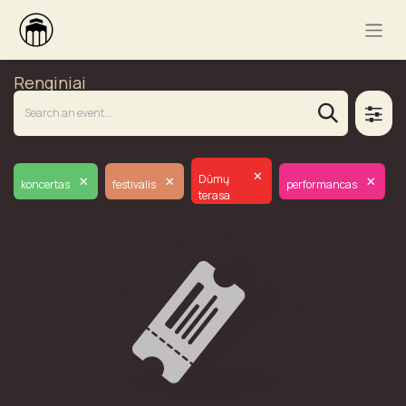
Renginiai
×
×
×
×
Dūmų
koncertas
festivalis
performancas
terasa