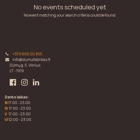
No events scheduled yet
No event matching your search criteria could be found.
+370 600 20 305
info@dumufabrikas.lt
Dūmų g. 5, Vilnius
LT - 11119
Darbo laikas:
III
17:00 - 23:00
IV
17:00 - 23:00
V
17:00 - 23:00
VI
12:00 - 23:00