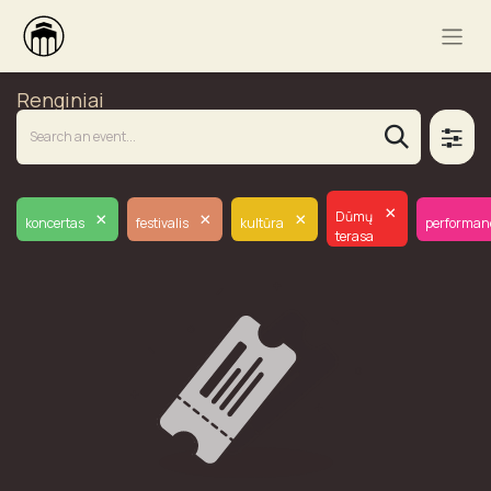
Renginiai
×
×
×
×
Dūmų
koncertas
festivalis
kultūra
performan
terasa