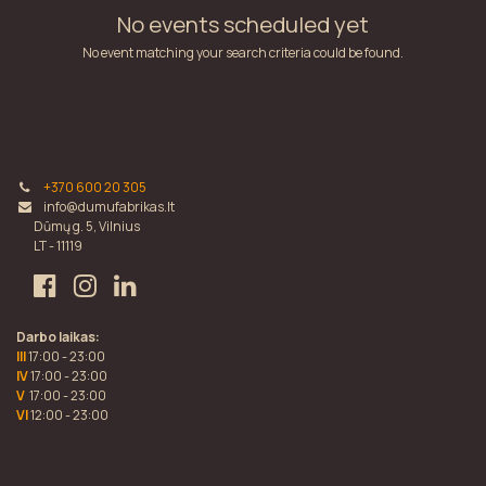
No events scheduled yet
No event matching your search criteria could be found.
+370 600 20 305
info@dumufabrikas.lt
Dūmų g. 5, Vilnius
LT - 11119
Darbo laikas:
III
17:00 - 23:00
IV
17:00 - 23:00
V
17:00 - 23:00
VI
12:00 - 23:00