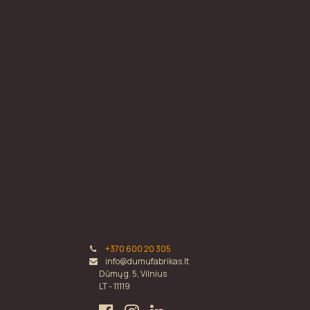
+370 600 20 305
info@dumufabrikas.lt
Dūmų g. 5, Vilnius
LT - 11119