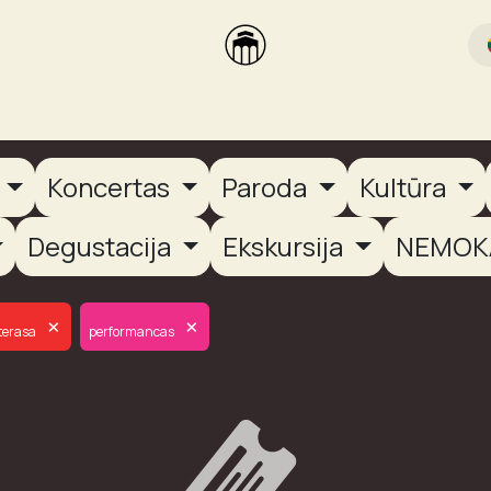
rikas
Dūmų terasa
Dūmų Brewery
PUTOOOJA'26
a
Koncertas
Paroda
Kultūra
Degustacija
Ekskursija
NEMOK
×
×
terasa
performancas