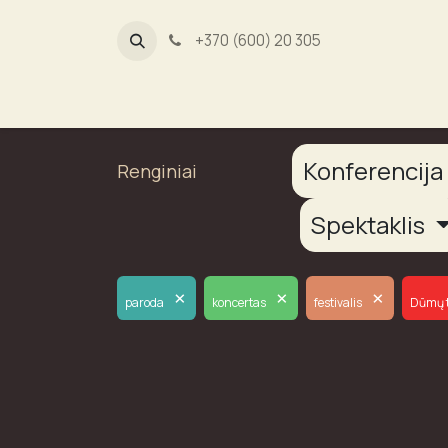
+370 (600) 20 305
Dūmų fab
Konferencij
Renginiai
Spektaklis
×
×
×
paroda
koncertas
festivalis
Dūmų 