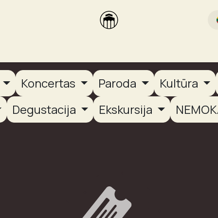
rikas
Dūmų terasa
Dūmų Brewery
PUTOOOJA'26
a
Koncertas
Paroda
Kultūra
Degustacija
Ekskursija
NEMOK