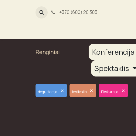
+370 (600) 20 305
Dūmų fab
Konferencij
Renginiai
Spektaklis
×
×
×
degustacija
festivalis
Ekskursija