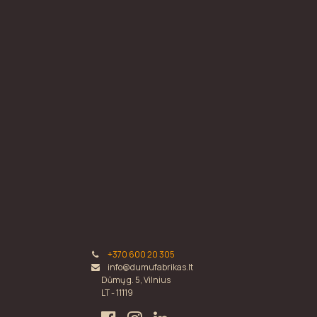
+370 600 20 305
info@dumufabrikas.lt
Dūmų g. 5, Vilnius
LT - 11119