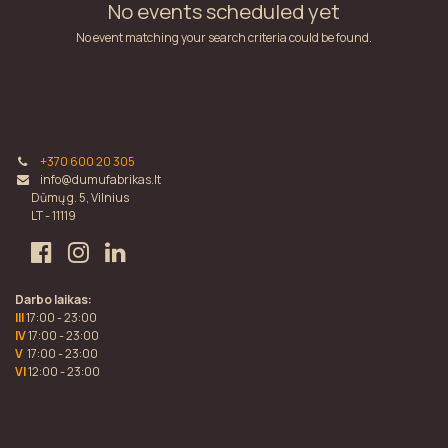
No events scheduled yet
No event matching your search criteria could be found.
+370 600 20 305
info@dumufabrikas.lt
Dūmų g. 5, Vilnius
LT - 11119
Darbo laikas:
III
17:00 - 23:00
IV
17:00 - 23:00
V
17:00 - 23:00
VI
12:00 - 23:00