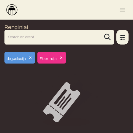
Renginiai
×
×
degustacija
Ekskursija