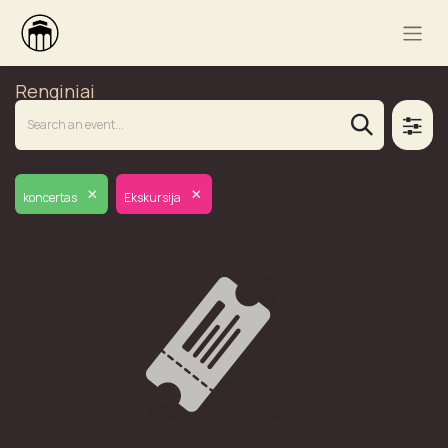
Renginiai
×
×
koncertas
Ekskursija