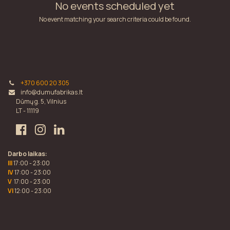
No events scheduled yet
No event matching your search criteria could be found.
+370 600 20 305
info@dumufabrikas.lt
Dūmų g. 5, Vilnius
LT - 11119
Darbo laikas:
III
17:00 - 23:00
IV
17:00 - 23:00
V
17:00 - 23:00
VI
12:00 - 23:00