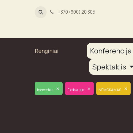
+370 (600) 20 305
Dūmų fab
Konferencij
Renginiai
Spektaklis
×
×
×
koncertas
Ekskursija
NEMOKAMAS