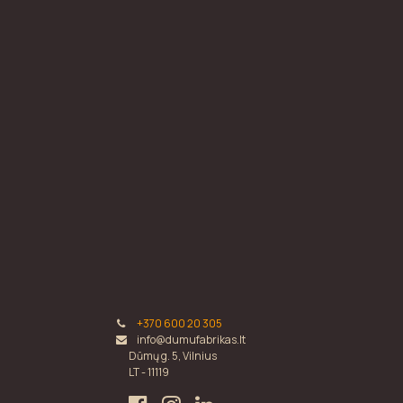
+370 600 20 305
info@dumufabrikas.lt
Dūmų g. 5, Vilnius
LT - 11119