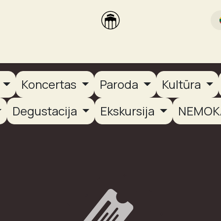
rikas
Dūmų terasa
Dūmų Brewery
PUTOOOJA'26
a
Koncertas
Paroda
Kultūra
Degustacija
Ekskursija
NEMOK