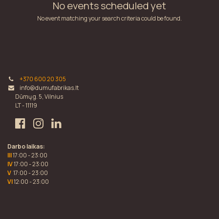
No events scheduled yet
No event matching your search criteria could be found.
+370 600 20 305
info@dumufabrikas.lt
Dūmų g. 5, Vilnius
LT - 11119
Darbo laikas:
III
17:00 - 23:00
IV
17:00 - 23:00
V
17:00 - 23:00
VI
12:00 - 23:00