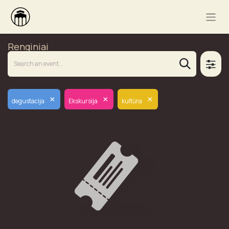
Renginiai
×
×
×
degustacija
Ekskursija
kultūra