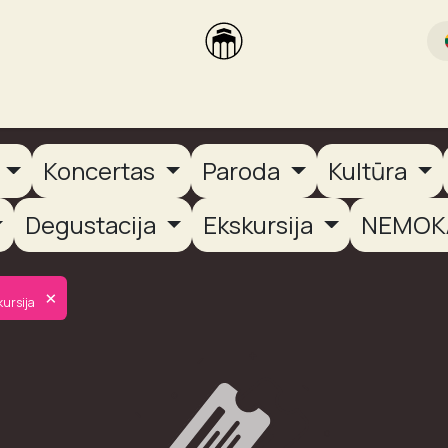
rikas
Dūmų terasa
Dūmų Brewery
PUTOOOJA'26
a
Koncertas
Paroda
Kultūra
Degustacija
Ekskursija
NEMOK
×
kursija