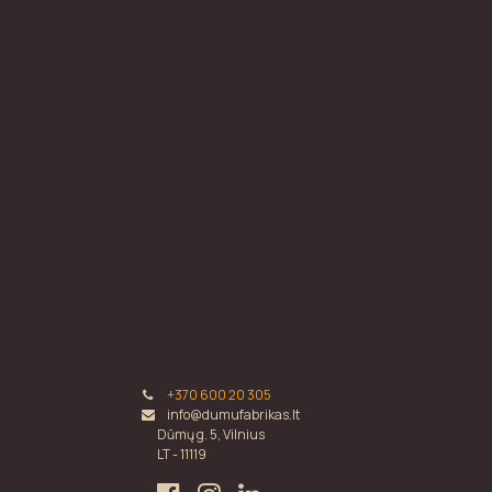
+370 600 20 305
info@dumufabrikas.lt
Dūmų g. 5, Vilnius
LT - 11119