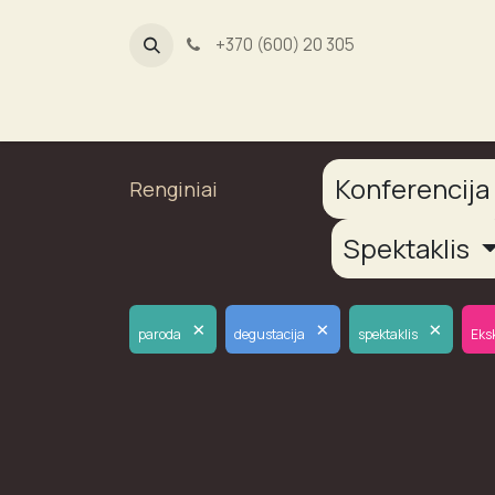
+370 (600) 20 305
Dūmų fab
Konferencij
Renginiai
Spektaklis
×
×
×
paroda
degustacija
spektaklis
Eks