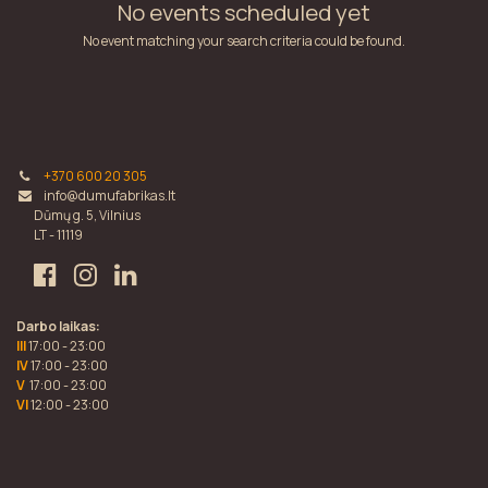
No events scheduled yet
No event matching your search criteria could be found.
+370 600 20 305
info@dumufabrikas.lt
Dūmų g. 5, Vilnius
LT - 11119
Darbo laikas:
III
17:00 - 23:00
IV
17:00 - 23:00
V
17:00 - 23:00
VI
12:00 - 23:00