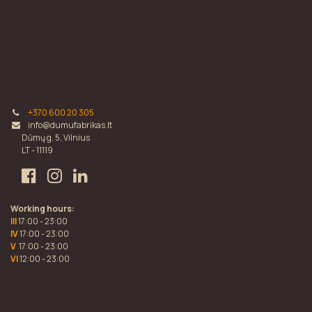
+370 600 20 305
info@dumufabrikas.lt
Dūmų g. 5, Vilnius
LT - 11119
Working hours:
III
17:00 - 23:00
IV
17:00 - 23:00
V
17:00 - 23:00
VI
12:00 - 23:00