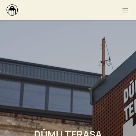
DŪMŲ TERASA