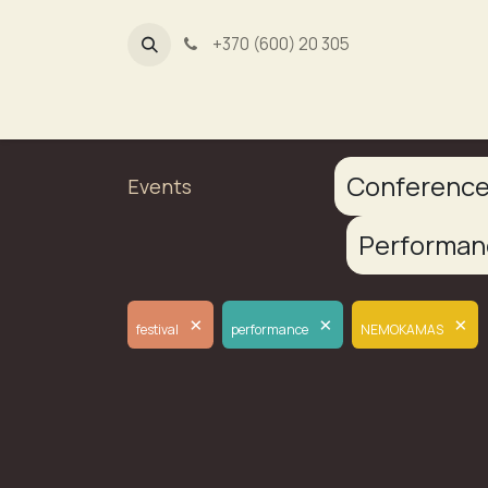
+370 (600) 20 305
Dūmų fa
Conferenc
Events
Performa
×
×
×
festival
performance
NEMOKAMAS