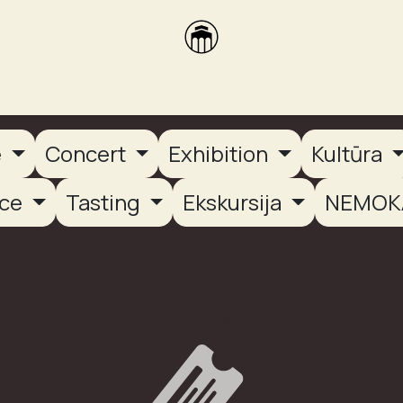
brikas
Dūmų terasa
Dūmų Brewery
PUTOOOJA'26
e
Concert
Exhibition
Kultūra
nce
Tasting
Ekskursija
NEMOK