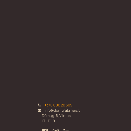
+370 600 20 305
info@dumufabrikas.lt
Dūmų g. 5, Vilnius
LT - 11119