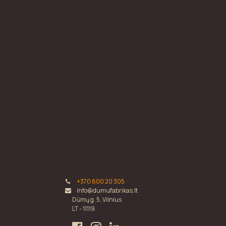
+370 600 20 305
info@dumufabrikas.lt
Dūmų g. 5, Vilnius
LT - 11119