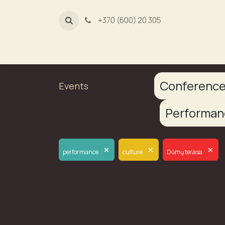
+370 (600) 20 305
Dūmų fa
Conferenc
Events
Performa
×
×
×
performance
culture
Dūmų terasa