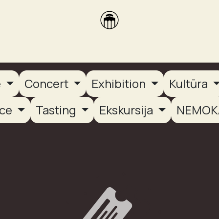
brikas
Dūmų terasa
Dūmų Brewery
PUTOOOJA'26
e
Concert
Exhibition
Kultūra
nce
Tasting
Ekskursija
NEMOK