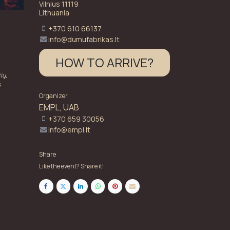
Vilnius 11119
Lithuania
+370 610 66137
info@dumufabrikas.lt
HOW TO ARRIVE?
ių,
s
Organizer
EMPL, UAB
+370 659 30056
info@empl.lt
Share
Like the event? Share it!