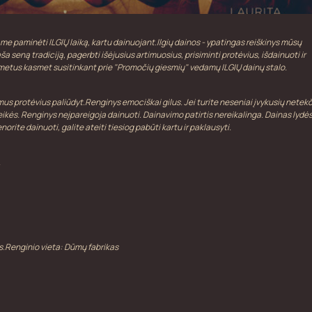
iame paminėti ILGIŲ laiką, kartu dainuojant.Ilgių dainos - ypatingas reiškinys mūsų
a seną tradiciją, pagerbti išėjusius artimuosius, prisiminti protėvius, išdainuoti ir
gus metus kasmet susitinkant prie "Promočių giesmių" vedamų ILGIŲ dainų stalo.
olimus protėvius paliūdyt.Renginys emociškai gilus. Jei turite neseniai įvykusių netekč
reikės. Renginys neįpareigoja dainuoti. Dainavimo patirtis nereikalinga. Dainas lydė
rite dainuoti, galite ateiti tiesiog pabūti kartu ir paklausyti.
.
.Renginio vieta: Dūmų fabrikas