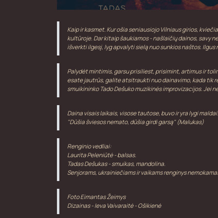
Kaip ir kasmet. Kur ošia seniausiojo Vilniaus girios, kvieč
kultūroje. Dar kitaip šaukiamos - našlaičių dainos, savy neš
išverkti ilgesį, lyg apvalyti sielą nuo sunkios naštos. Il
Palydėt mintimis, garsu prisiliest, prisimint, artimus ir t
esate jautrūs, galite atsitraukti nuo dainavimo, kada tik 
smuikininko Tado Dešuko muzikinės improvizacijos. Jei neno
Daina visais laikais, visose tautose, buvo ir yra lygi maldai
"Dūšia šviesos nemato, dūšia girdi garsą" (Malukas)
Renginio vedliai:
Laurita Peleniūtė - balsas.
Tadas Dešukas - smuikas, mandolina.
Senjorams, ukrainiečiams ir vaikams renginys nemokamas
Foto Eimantas Žeimys
Dizainas - Ieva Vaivaraitė - Ošikienė