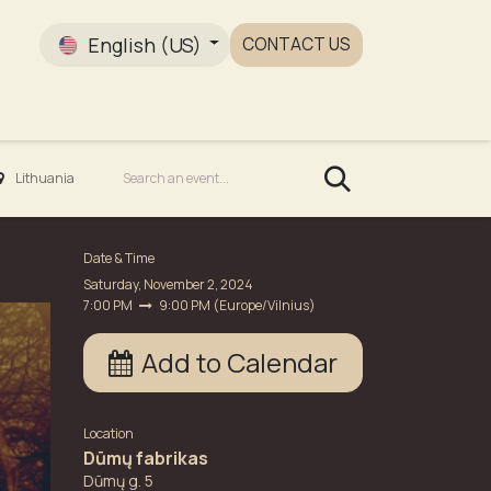
English (US)
CONTACT US
Gallery
Lithuania
Date & Time
Saturday, November 2, 2024
7:00 PM
9:00 PM
(
Europe/Vilnius
)
Add to Calendar
Location
Dūmų fabrikas
Dūmų g. 5