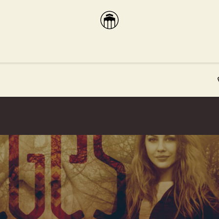
brikas
Dūmų terasa
Dūmų Brewery
PUTOOOJA'26