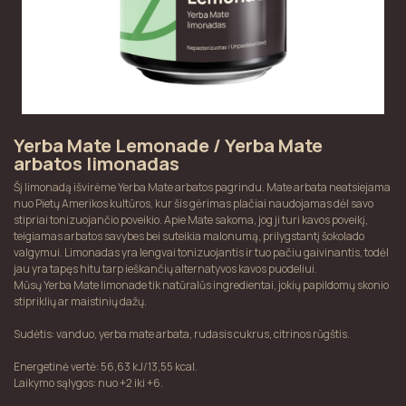
Yerba Mate Lemonade / Yerba Mate
arbatos limonadas
Šį limonadą išvirėme Yerba Mate arbatos pagrindu. Mate arbata neatsiejama
nuo Pietų Amerikos kultūros, kur šis gėrimas plačiai naudojamas dėl savo
stipriai tonizuojančio poveikio. Apie Mate sakoma, jog ji turi kavos poveikį,
teigiamas arbatos savybes bei suteikia malonumą, prilygstantį šokolado
valgymui. Limonadas yra lengvai tonizuojantis ir tuo pačiu gaivinantis, todėl
jau yra tapęs hitu tarp ieškančių alternatyvos kavos puodeliui.
Mūsų Yerba Mate limonade tik natūralūs ingredientai, jokių papildomų skonio
stipriklių ar maistinių dažų.
Sudėtis: vanduo, yerba mate arbata, rudasis cukrus, citrinos rūgštis.
Energetinė vertė: 56,63 kJ/13,55 kcal.
Laikymo sąlygos: nuo +2 iki +6.