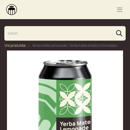
Visi produktai
Yerba Mate Lemonade / Yerba Mate arbatos limonadas