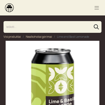
Visi produktai
Nealkoholiai gėrimai
Lime and Basil Lemonade