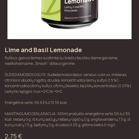
Lime and Basil Lemonade
Ryškus, gaivus laimas susitinka su šviežiu baziliku šiame gaiviame,
nealkoholiniame „Smash“ stiliaus gėrime.
SUDEDAMOSIOS DALYS: Sudedamosios dalys: vanduo, cukrus, imbieras,
citrinos ir obuolių rūgštis, druska, koncentruotos laimų sultys (1.5%),
koncentruotos citrinų sultys, citrinų žievelės, bazilikų koncentratas (0.01%).
Laikymo sąlygos: nuo +2ºC iki +6ºC.
Energetinė vertė: 56,63 kJ/13,55 kcal.
MAISTINGUMO DEKLARACIJA: 100ml produkto: energetinė vertė 125 kJ/30
kcal, riebalų 0 g, iš kurių sočiųjų riebalų rūgščių 0 g, angliavandenių 7,5 g, iš
kurių cukrų 7,5 g, baltymų 0 g, druskos 0,05 g, glitimo kiekis 0 mg/l.
2,75
€