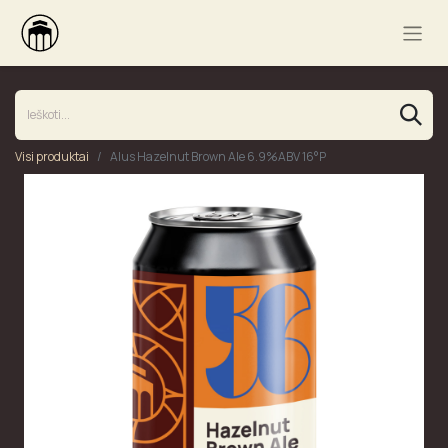
Visi produktai
Alus Hazelnut Brown Ale 6.9%ABV 16°P