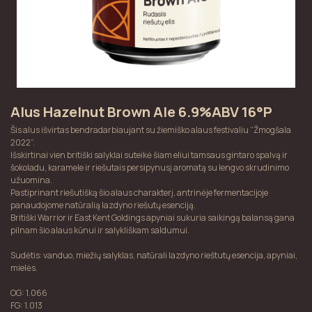
Alus Hazelnut Brown Ale 6.9%ABV 16°P
Šis alus išvirtas bendradarbiaujant su žiemiško alaus festivaliu “Žmogšala
2022”.
Išskirtinai vien britiški salyklai suteikė šiam eliui tamsaus gintaro spalvą ir
šokoladu, karamele ir riešutais persipynusį aromatą su lengvo skrudinimo
užuomina.
Pastiprinant riešutišką šio alaus charakterį, antrinėje fermentacijoje
panaudojome natūralią lazdyno riešutų esenciją.
Britiški Warrior ir East Kent Goldings apyniai sukuria saikingą balansą gana
pilnam šio alaus kūnui ir salykliškam saldumui.
Sudėtis: vanduo, miežių salyklas, natūrali lazdyno rieštutų esencija, apyniai,
mielės.
OG: 1.066
FG: 1.013