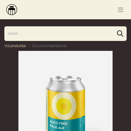
Visi produktai
​Alus Alco free Pale Ale