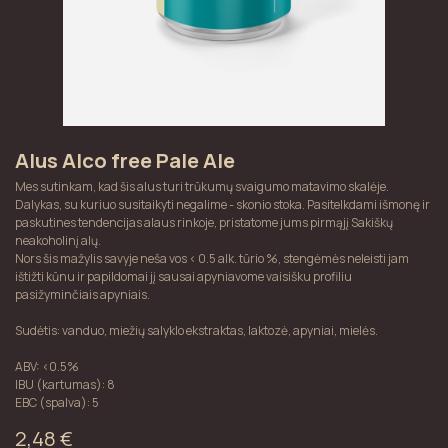
​Alus Alco free Pale Ale
Mes sutinkam, kad šis alus turi trūkumų svaigumo matavimo skalėje.
Dalykas, su kuriuo susitaikyti negalime - skonio stoka. Pasitelkdami išmonę ir
paskutines tendencijas alaus rinkoje, pristatome jums pirmąjį Sakiškų
neakoholinį alų.
Nors šis mažylis savyje neša vos < 0.5 alk. tūrio %, stengėmės neleisti jam
ištižti kūnu ir papildomai jį sausai apyniavome vaisišku profiliu
pasižyminčiais apyniais.
Sudėtis: vanduo, miežių salyklo ekstraktas, laktozė, apyniai, mielės.
ABV: <0.5%
IBU (kartumas): 8
EBC (spalva): 5
2,48
€