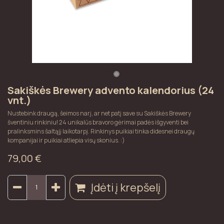
Sakiškės Brewery advento kalendorius (24
vnt.)
Nustebink draugą, šeimos narį, ar net patį save su Sakiškės Brewery
šventiniu rinkiniu! 24 unikalūs bravoro gėrimai padės išgyventi bei
pralinksmins šaltąjį laikotarpį. Rinkinys puikiai tinka didesnei draugų
kompanijai ir puikiai atliepia visų skonius. :)
79,00
€
Įdėti į krepšelį