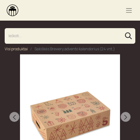
Visi produktai
Sakiškės Brewery advento kalendorius (24 vnt.)