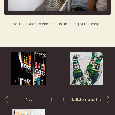
Add a caption to enhance the meaning of this image.
Alus
Nealkoholiniai gėrimai