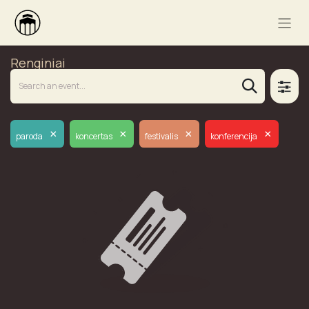
Renginiai
×
×
×
×
paroda
koncertas
festivalis
konferencija