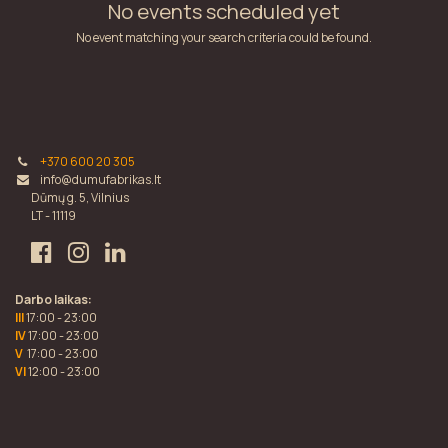
No events scheduled yet
No event matching your search criteria could be found.
+370 600 20 305
info@dumufabrikas.lt
Dūmų g. 5, Vilnius
LT - 11119
Darbo laikas:
III
17:00 - 23:00
IV
17:00 - 23:00
V
17:00 - 23:00
VI
12:00 - 23:00