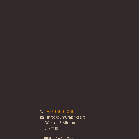
+370 600 20 305
info@dumufabrikas.lt
Dūmų g. 5, Vilnius
LT - 11119