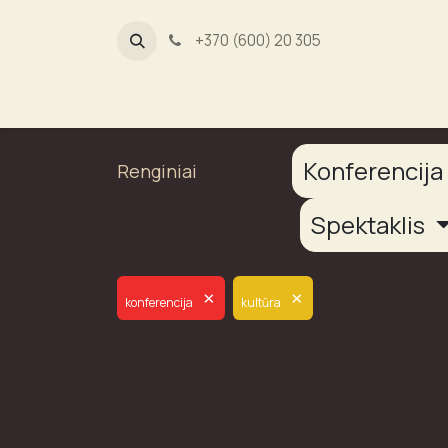
+370 (600) 20 305
Dūmų fab
Konferencij
Renginiai
Spektaklis
×
×
konferencija
kultūra