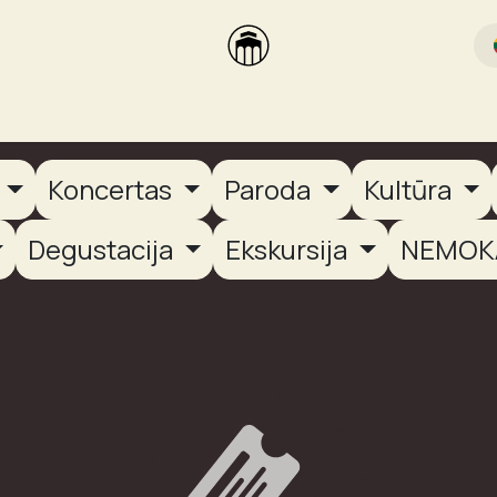
rikas
Dūmų terasa
Dūmų Brewery
PUTOOOJA'26
a
Koncertas
Paroda
Kultūra
Degustacija
Ekskursija
NEMOK