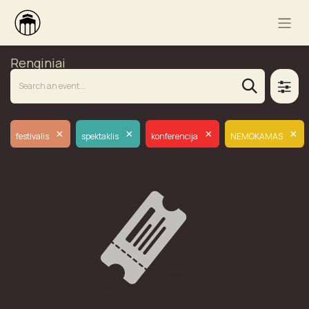
Renginiai
×
×
×
×
festivalis
spektaklis
konferencija
NEMOKAMAS