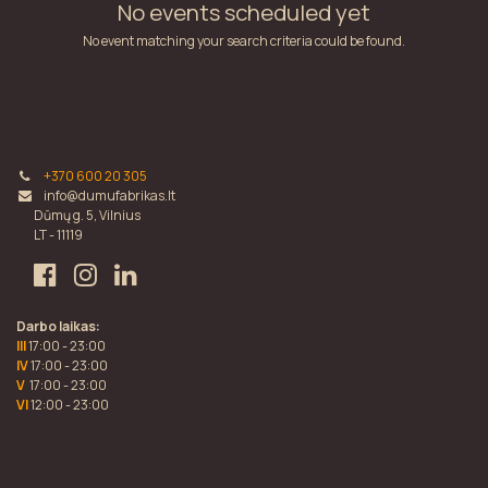
No events scheduled yet
No event matching your search criteria could be found.
+370 600 20 305
info@dumufabrikas.lt
Dūmų g. 5, Vilnius
LT - 11119
Darbo laikas:
III
17:00 - 23:00
IV
17:00 - 23:00
V
17:00 - 23:00
VI
12:00 - 23:00