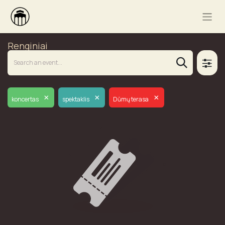
Renginiai
×
×
×
koncertas
spektaklis
Dūmų terasa