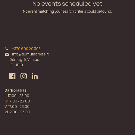
No events scheduled yet
No event matching your search criteria could be found.
+370 600 20 305
info@dumufabrikas.lt
Dūmų g. 5, Vilnius
LT - 11119
Darbo laikas:
III
17:00 - 23:00
IV
17:00 - 23:00
V
17:00 - 23:00
VI
12:00 - 23:00