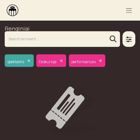
Renginiai
×
×
×
spektaklis
Ekskursija
performancas