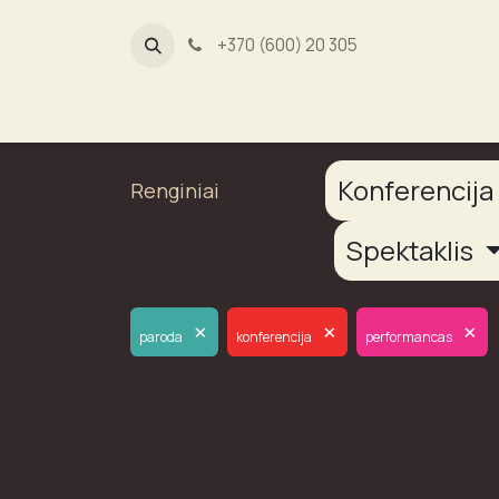
+370 (600) 20 305
Dūmų fab
Konferencij
Renginiai
Spektaklis
×
×
×
paroda
konferencija
performancas