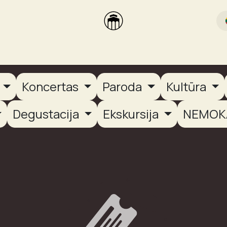
rikas
Dūmų terasa
Dūmų Brewery
PUTOOOJA'26
a
Koncertas
Paroda
Kultūra
Degustacija
Ekskursija
NEMOK