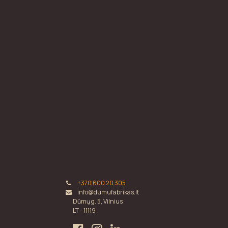
+370 600 20 305
info@dumufabrikas.lt
Dūmų g. 5, Vilnius
LT - 11119