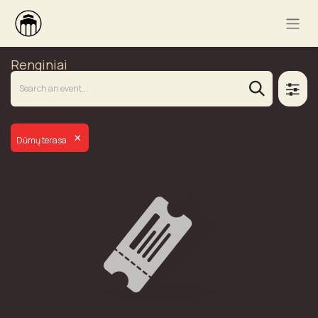
Renginiai
×
Dūmų terasa