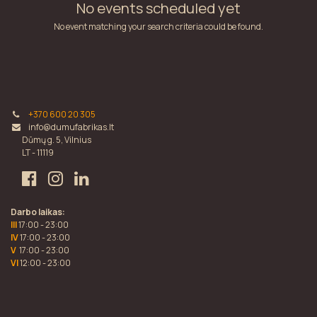
No events scheduled yet
No event matching your search criteria could be found.
+370 600 20 305
info@dumufabrikas.lt
Dūmų g. 5, Vilnius
LT - 11119
Darbo laikas:
III
17:00 - 23:00
IV
17:00 - 23:00
V
17:00 - 23:00
VI
12:00 - 23:00