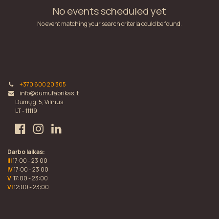
No events scheduled yet
No event matching your search criteria could be found.
+370 600 20 305
info@dumufabrikas.lt
Dūmų g. 5, Vilnius
LT - 11119
Darbo laikas:
III
17:00 - 23:00
IV
17:00 - 23:00
V
17:00 - 23:00
VI
12:00 - 23:00