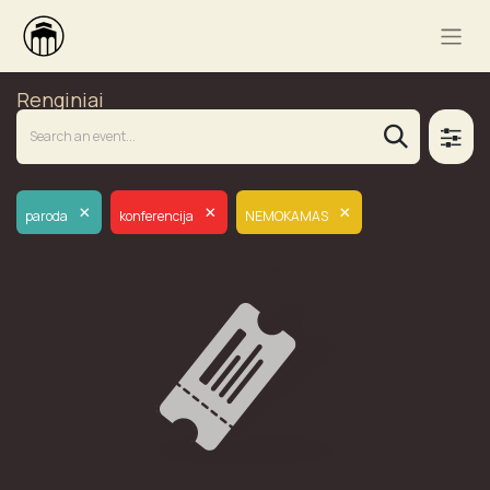
Renginiai
×
×
×
paroda
konferencija
NEMOKAMAS