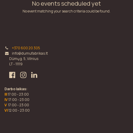
No events scheduled yet
No event matching your search criteria could be found.
+370 600 20 305
info@dumufabrikas.lt
Dūmų g. 5, Vilnius
LT - 11119
Darbo laikas:
III
17:00 - 23:00
IV
17:00 - 23:00
V
17:00 - 23:00
VI
12:00 - 23:00