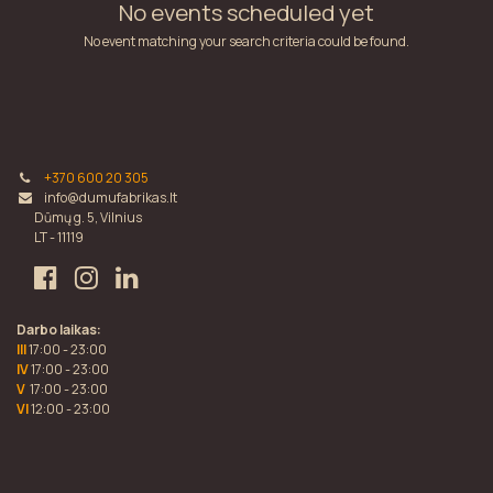
No events scheduled yet
No event matching your search criteria could be found.
+370 600 20 305
info@dumufabrikas.lt
Dūmų g. 5, Vilnius
LT - 11119
Darbo laikas:
III
17:00 - 23:00
IV
17:00 - 23:00
V
17:00 - 23:00
VI
12:00 - 23:00