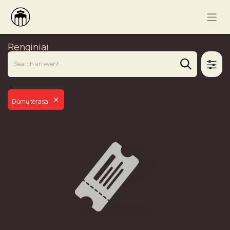
Renginiai
×
Dūmų terasa