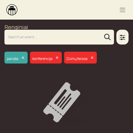
Renginiai
×
×
×
paroda
konferencija
Dūmų terasa