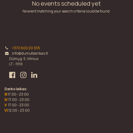
No events scheduled yet
No event matching your search criteria could be found.
+370 600 20 305
info@dumufabrikas.lt
Dūmų g. 5, Vilnius
LT - 11119
Darbo laikas:
III
17:00 - 23:00
IV
17:00 - 23:00
V
17:00 - 23:00
VI
12:00 - 23:00