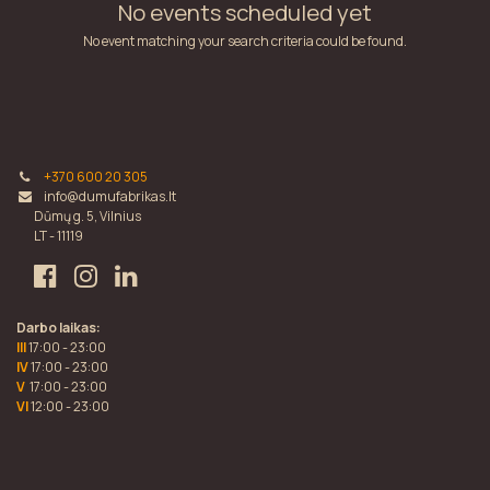
No events scheduled yet
No event matching your search criteria could be found.
+370 600 20 305
info@dumufabrikas.lt
Dūmų g. 5, Vilnius
LT - 11119
Darbo laikas:
III
17:00 - 23:00
IV
17:00 - 23:00
V
17:00 - 23:00
VI
12:00 - 23:00