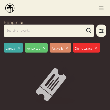
Renginiai
×
×
×
×
paroda
koncertas
festivalis
Dūmų terasa