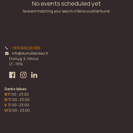
No events scheduled yet
No event matching your search criteria could be found.
+370 600 20 305
info@dumufabrikas.lt
Dūmų g. 5, Vilnius
LT - 11119
Darbo laikas:
III
17:00 - 23:00
IV
17:00 - 23:00
V
17:00 - 23:00
VI
12:00 - 23:00