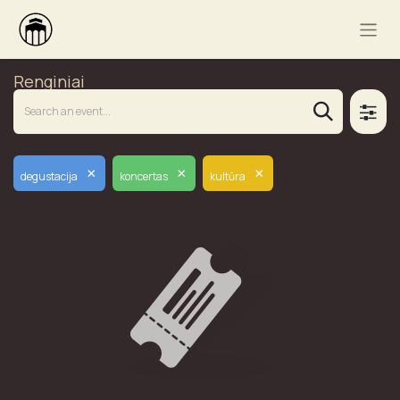
Renginiai
×
×
×
degustacija
koncertas
kultūra