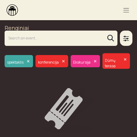
Renginiai
×
×
×
×
Dūmų
spektaklis
konferencija
Ekskursija
terasa