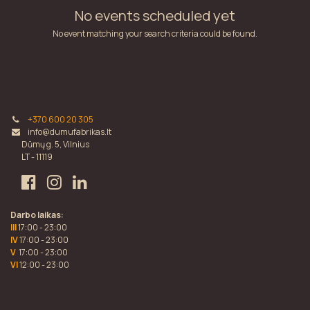
No events scheduled yet
No event matching your search criteria could be found.
+370 600 20 305
info@dumufabrikas.lt
Dūmų g. 5, Vilnius
LT - 11119
Darbo laikas:
III
17:00 - 23:00
IV
17:00 - 23:00
V
17:00 - 23:00
VI
12:00 - 23:00