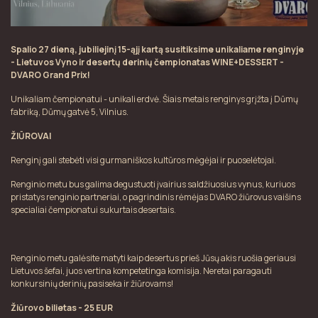
Spalio 27 dieną, jubiliejinį 15-ąjį kartą susitiksime unikaliame renginyje
- Lietuvos Vyno ir desertų derinių čempionatas WINE+DESSERT -
DVARO Grand Prix!
Unikaliam čempionatui - unikali erdvė. Šiais metais renginys grįžta į Dūmų
fabriką, Dūmų gatvė 5, Vilnius.
ŽIŪROVAI
Renginį gali stebėti visi gurmaniškos kultūros mėgėjai ir puoselėtojai.
Renginio metu bus galima degustuoti įvairius saldžiuosius vynus, kuriuos
pristatys renginio partneriai, o pagrindinis rėmėjas DVARO žiūrovus vaišins
specialiai čempionatui sukurtais desertais.
Renginio metu galėsite matyti kaip desertus prieš Jūsų akis ruošia geriausi
Lietuvos šefai, juos vertina kompetetinga komisija. Neretai paragauti
konkursinių derinių pasiseka ir žiūrovams!
Žiūrovo bilietas - 25 EUR