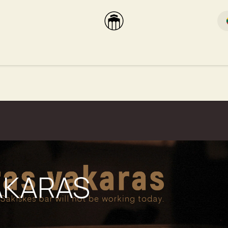
rikas
Dūmų terasa
Dūmų Brewery
PUTOOOJA'26
AKARAS