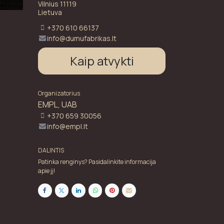
Vilnius 11119
Lietuva
+370 610 66137
info@dumufabrikas.lt
Kaip atvykti
Organizatorius
EMPL, UAB
+370 659 30056
info@empl.lt
DALINTIS
Patinka renginys? Pasidalinkite informacija
apie jį!