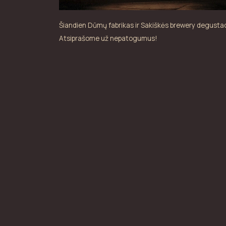
Šiandien Dūmų fabrikas ir Sakiškės brewery degustac
Atsiprašome už nepatogumus!