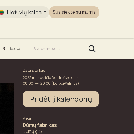
Lietuvių kalba
Susisiekite su mumis
Galerija
Lietuva
Data & Laikas
2023 m. lapkričio 8 d., trečiadienis
08:00
20:00
(
Europe/Vilnius
)
Pridėti į kalendorių
Vieta
Dūmų fabrikas
Dūmų g. 5