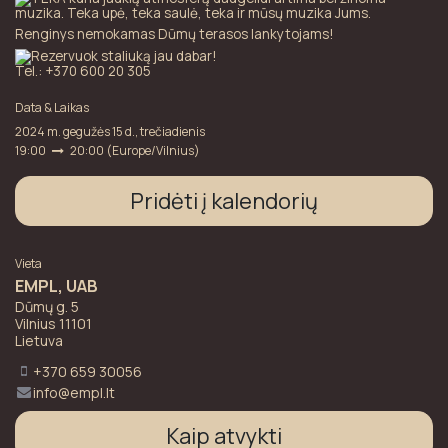
muzika. Teka upė, teka saulė, teka ir mūsų muzika Jums.
Renginys nemokamas Dūmų terasos lankytojams!
Rezervuok staliuką jau dabar!
Tel.: +370 600 20 305
Data & Laikas
2024 m. gegužės 15 d., trečiadienis
19:00
20:00
(
Europe/Vilnius
)
Pridėti į kalendorių
Vieta
EMPL, UAB
Dūmų g. 5
Vilnius 11101
Lietuva
+370 659 30056
info@empl.lt
Kaip atvykti