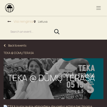
Visi renginiai
Lietuva
Back to events
TEKA @ DŪMŲ TERASA
TEKA @ DŪMŲ TERASA
TEKA kuria jaukią atmosferą daugeliui artima bei žinoma