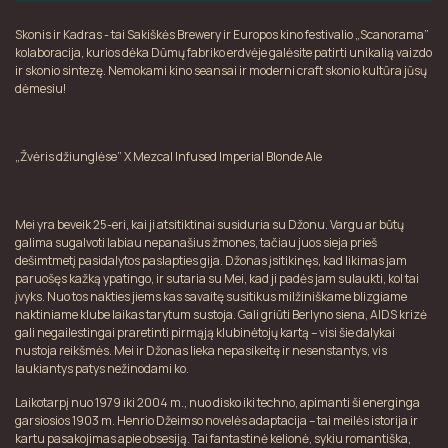
Skonis ir Kadras - tai Sakiškės Brewery ir Europos kino festivalio „Scanorama”
kolaboracija, kurios dėka Dūmų fabriko erdvėje galėsite patirti unikalią vaizdo
ir skonio sintezę. Nemokami kino seansai ir moderni craft skonio kultūra jūsų
dėmesiu!
„Žvėris džiunglėse” X Mezcal Infused Imperial Blonde Ale
Mei yra beveik 25-eri, kai ji atsitiktinai susiduria su Džonu. Vargu ar būtų
galima sugalvoti labiau nepanašius žmones, tačiau juos sieja prieš
dešimtmetį pasidalytos paslapties gija. Džonas įsitikinęs, kad likimas jam
paruošęs kažką ypatingo, ir sutaria su Mei, kad ji padės jam sulaukti, kol tai
įvyks. Nuo tos nakties jiems kas savaitę susitikus milžiniškame blizgiame
naktiniame klube laikas tarytum sustoja. Gali griūti Berlyno siena, AIDS krizė
gali negailestingai praretinti pirmąją klubinėtojų kartą – visi šie dalykai
nustoja reikšmės. Mei ir Džonas lieka nepasikeitę ir nesenstantys, vis
laukiantys patys nežinodami ko.
Laikotarpį nuo 1979 iki 2004 m., nuo disko iki techno, apimanti ši energinga
garsiosios 1903 m. Henrio Džeimso novelės adaptacija – tai meilės istorija ir
kartu pasakojimas apie obsesiją. Tai fantastinė kelionė, sykiu romantiška,