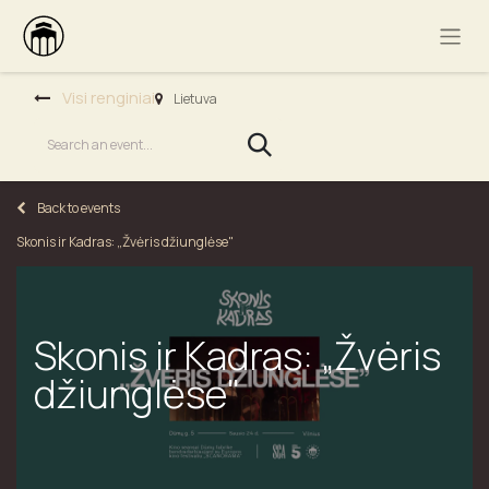
Visi renginiai
Lietuva
Back to events
Skonis ir Kadras: „Žvėris džiunglėse"
Skonis ir Kadras: „Žvėris
džiunglėse"