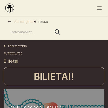
Visi renginiai
Lietuva
Back to events
PUTOOOJA'26
Bilietai
BILIETAI!