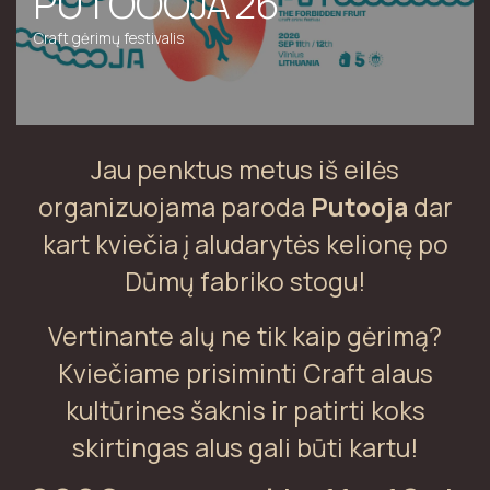
PUTOOOJA'26
Craft gėrimų festivalis
Jau penktus metus iš eilės
organizuojama paroda
Putooja
dar
kart kviečia į aludarytės kelionę po
Dūmų fabriko stogu!
Vertinante alų ne tik kaip gėrimą?
Kviečiame prisiminti Craft alaus
kultūrines šaknis ir patirti koks
skirtingas alus gali būti kartu!