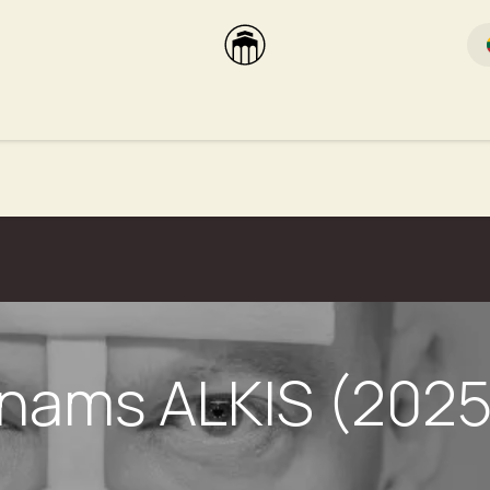
rikas
Dūmų terasa
Dūmų Brewery
PUTOOOJA'26
ūnams ALKIS (2025