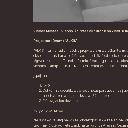
Vienas bilietas – vienas išpirktas cilindras ir su vienu bi
Projektas kūnams “ALKIS”
"ALKIS" - tai netradicinis šokio projektas, skirtas ieškantiem
eksperimentas, kuriame žiūrovas, nors ir fiziškai apribotas er
išgyvenimo dalimi. Tai nekonformistiškas, neįprastas kasdienyb
vienaip ar kitaip susikurti. Nepriklausomai kokiu būdu – išdau
Įspėjimai:
N-16
Dėl kūrinio specifikos, vienas bilietas parduodamas į vie
nepriklausomai ar jame bus 1 ar 2 žmonės).
Žiūrovų vietos stovimos.
Kūrybinė komanda:
režisūra – Aira Naginevičiūtė | choreografija – Aira Nagineviči
Laurinavičiūtė, Agnietė Lisičkinaitė, Paulius Prievelis, Gedim