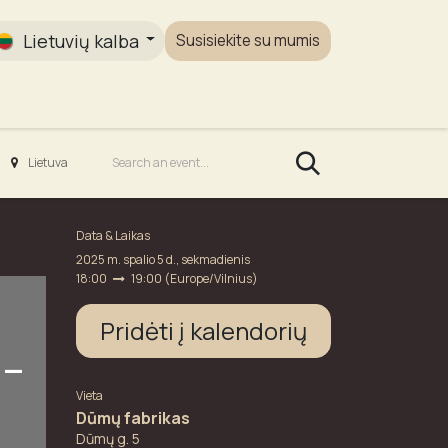
Lietuvių kalba
Susisiekite su mumis
Galerija
Lietuva
Data & Laikas
2025 m. spalio 5 d., sekmadienis
18:00
19:00
(
Europe/Vilnius
)
Pridėti į kalendorių
-
Vieta
Dūmų fabrikas
Dūmų g. 5