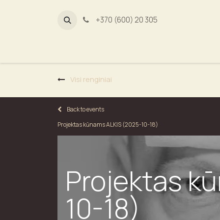
+370 (600) 20 305
Dūmų fab
Visi renginiai
Back to events
Projektas kūnams ALKIS (2025-10-18)
Projektas k
10-18)