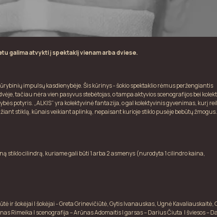
lietu galima atvykti į spektaklį vienam arba dviese.
s kūrybinių impulsų kasdienybėje. Šis kūrinys - šokio spektaklio rėmus peržengiantis
dvėje, tačiau nėra vien pasyvus stebėtojas, o tampa aktyvios scenografijos bei kolek
ės potyris. „ALKIS“ yra kolektyvinė fantazija, o gal kolektyvinis gyvenimas, kurį re
žiant stiklą, kūnais veikiant aplinką, nepaisant kurioje stiklo pusėje bebūtų žmogus.
ną stiklo cilindrą, kuriame gali būti 1 arba 2 asmenys (nurodyta 1 cilindro kaina,
ūtė ir šokėjai | šokėjai - Greta Grinevičiūtė, Gytis Ivanauskas, Ugnė Kavaliauskaitė,
inas Rimeika | scenografija – Arūnas Adomaitis | garsas – Darius Čiuta | šviesos – D