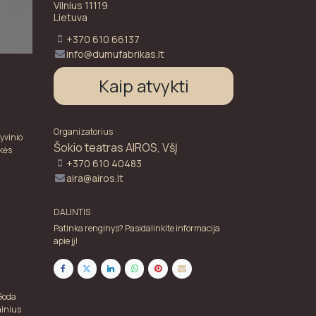
Vilnius 11119
Lietuva
+370 610 66137
info@dumufabrikas.lt
Kaip atvykti
Organizatorius
tyvinio
Šokio teatras AIROS, VšĮ
ikės
+370 610 40483
aira@airos.lt
DALINTIS
Patinka renginys? Pasidalinkite informacija
apie jį!
 Goda
ainius