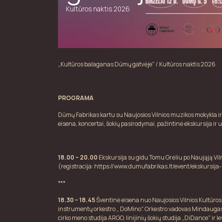
Kultūros naktis 2026
„Kultūros balaganas Dūmų gatvėje" / Kultūros nakti
PROGRAMA
Dūmų Fabrikas kartu su Naujosios Vilnios muzikos mokykla ir k
eisena, koncertai, šokių pasirodymai, pažintinė ekskursija i
18.00 – 20.00
Ekskursija su gidu Tomu Grėliu po Naująją Viln
(registracija:
https://www.dumufabrikas.lt/event/ekskursij
***
18.30 – 18.45
Šventinė eisena nuo Naujosios Vilnios Kultūro
instrumentų orkestro „ DoMino". Orkestro vadovas Mindaugas 
cirko meno studija ARGO, linijinių šokių studija „DiDance" ir I