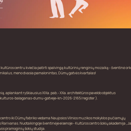
s 2026
ultūros centru kviečia patirti spalvingą kultūrinių renginių mozaiką - šventinė ork
r unikalus, meno dvasia pamalonintas, Dūmų gatvės kvartalas!
ią, aplankant ryškiausius XIXa. pab.- XXa. architektūros paveldo objektus
a-kulturos-balaganas-dumu-gatveje-kn-2026-2165/register
).
s centro iki Dūmų fabriko vedama Naujosios Vilnios muzikos mokyklos pučiamųjų
Rarivanas. Nuotaikingoje šventinėje eisenoje - Kultūros centro šokių akademija 
evos pramoginių šokių studija.