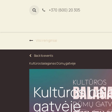
+370 (600) 20 305
Dūmų fab
Visi renginiai
Back to events
Kultūros balaganas Dūmų gatvėje
Kultūros ba
gatvėje