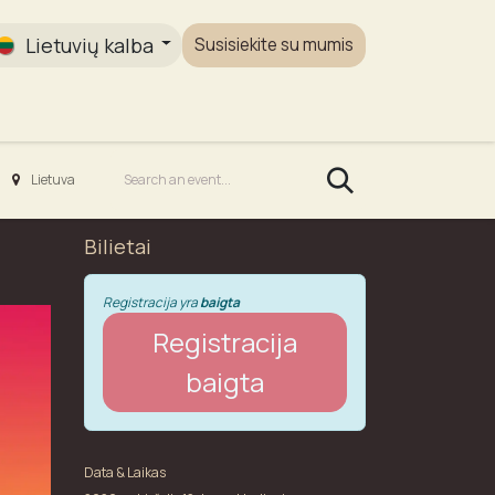
Lietuvių kalba
Susisiekite su mumis
Galerija
Lietuva
Bilietai
Registracija yra
baigta
Registracija
baigta
Data & Laikas