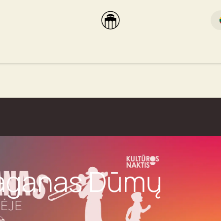
rikas
Dūmų terasa
Dūmų Brewery
PUTOOOJA'26
laganas Dūmų