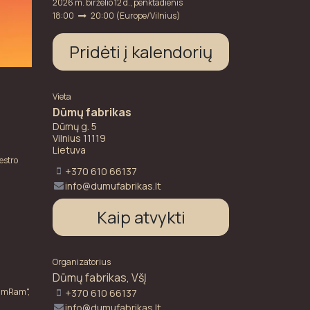
2026 m. birželio 12 d., penktadienis
18:00
20:00
(
Europe/Vilnius
)
Pridėti į kalendorių
Vieta
Dūmų fabrikas
Dūmų g. 5
Vilnius 11119
Lietuva
estro
+370 610 66137
info@dumufabrikas.lt
Kaip atvykti
Organizatorius
Dūmų fabrikas, VšĮ
„JamRam",
+370 610 66137
info@dumufabrikas.lt