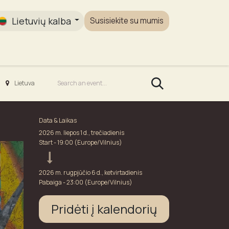
Lietuvių kalba
Susisiekite su mumis
Galerija
Lietuva
Data & Laikas
2026 m. liepos 1 d., trečiadienis
Start -
19:00
(
Europe/Vilnius
)
2026 m. rugpjūčio 6 d., ketvirtadienis
Pabaiga -
23:00
(
Europe/Vilnius
)
Pridėti į kalendorių