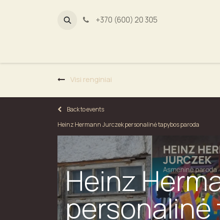
+370 (600) 20 305
Dūmų fab
Visi renginiai
Back to events
Heinz Hermann Jurczek personalinė tapybos paroda
Heinz Herma
personalinė