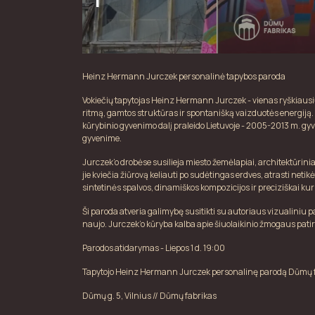
Heinz Hermann Jurczek personalinė tapybos paroda
Vokiečių tapytojas Heinz Hermann Jurczek - vienas ryškiausių
ritmą, gamtos struktūras ir spontanišką vaizduotės energiją
kūrybinio gyvenimo dalį praleido Lietuvoje - 2005-2013 m. gyve
gyvenime.
Jurczek’o drobėse susilieja miesto žemėlapiai, architektūriniai
jie kviečia žiūrovą keliauti po sudėtingas erdves, atrasti neti
sintetinės spalvos, dinamiškos kompozicijos ir preciziškai kur
Ši paroda atveria galimybę susitikti su autoriaus vizualiniu 
naujo. Jurczek’o kūryba kalba apie šiuolaikinio žmogaus patirt
Parodos atidarymas - Liepos 1 d. 19:00
Tapytojo Heinz Hermann Jurczek personalinę parodą Dūmų fabr
Dūmų g. 5, Vilnius // Dūmų fabrikas