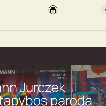
rikas
Dūmų terasa
Dūmų Brewery
PUTOOOJA'26
nn Jurczek
 tapybos paroda