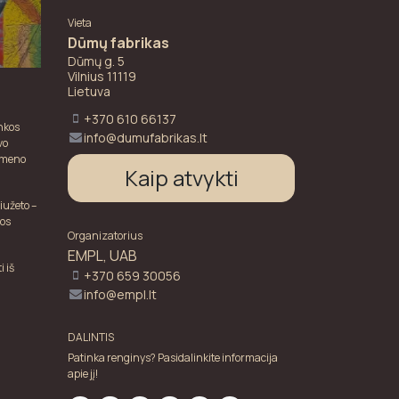
Vieta
Dūmų fabrikas
Dūmų g. 5
Vilnius 11119
Lietuva
+370 610 66137
inkos
info@dumufabrikas.lt
vo
s meno
Kaip atvykti
iužeto –
ios
Organizatorius
EMPL, UAB
 iš
+370 659 30056
info@empl.lt
DALINTIS
Patinka renginys? Pasidalinkite informacija
apie jį!