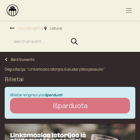
Visi renginiai
Lietuva
Back to events
Degustacija: "Linksmosios istorijos iš aludarystės pasaulio"
Bilietai
Bilietai renginiui yra
išparduoti
Išparduota