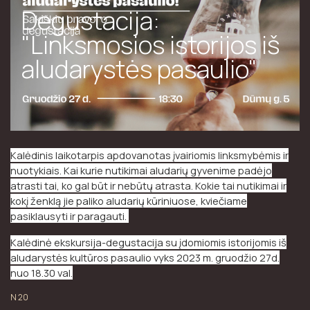
Degustacija:
"Linksmosios istorijos iš
aludarystės pasaulio"
Kalėdinis laikotarpis apdovanotas įvairiomis linksmybėmis ir
nuotykiais. Kai kurie nutikimai aludarių gyvenime padėjo
atrasti tai, ko gal būt ir nebūtų atrasta. Kokie tai nutikimai ir
kokį ženklą jie paliko aludarių kūriniuose, kviečiame
pasiklausyti ir paragauti.
Kalėdinė ekskursija-degustacija su įdomiomis istorijomis iš
aludarystės kultūros pasaulio vyks 2023 m. gruodžio 27d.
nuo 18.30 val.
N 20