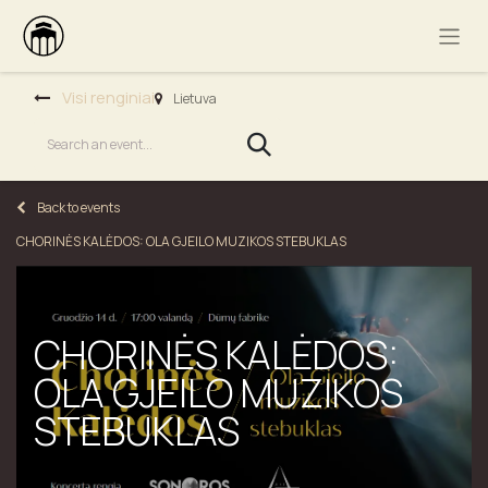
Visi renginiai
Lietuva
Back to events
CHORINĖS KALĖDOS: OLA GJEILO MUZIKOS STEBUKLAS
CHORINĖS KALĖDOS:
OLA GJEILO MUZIKOS
STEBUKLAS