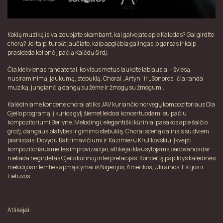
Kokią muziką įsivaizduojate skambant, kai galvojate apie Kalėdas? Gal girdite
chorą? Jei taip, turbūt jaučiate, kaip apglėbia galingas jo garsas ir kaip
prasideda kelionė į pačią Kalėdų širdį.
Čia kiekvienas randate tai, ko visus metus laukėte labiausiai - šviesą,
nusiraminimą, jaukumą, stebuklą. Chorai „Artyn“ ir „Sonoros“ čia randa
muziką, jungiančią dangų su žeme ir žmogų su žmogumi.
Kalėdiniame koncerte chorai atliks JAV kuriančio norvegų kompozitoriaus Ola
Gjeilo programą, į kurios gylį šiemet leidosi koncertuodami su pačiu
kompozitoriumi Berlyne. Melodingi, elegantiški kūriniai pasakos apie šalčio
grožį, dangaus platybes ir gimimo stebuklą. Chorai sceną dalinsis su dviem
pianistais: Dovydu Baltrimavičiumi ir Kazimieru Krulikovskiu. Įkvėpti
kompozitoriaus meilės improvizacijai, atlikėjai klausytojams padovanos dar
niekada negirdėtas Gjeilo kūrinių interpretacijas. Koncertą papildys kalėdinės
melodijos ir lemties apmąstymai iš Nigerijos, Amerikos, Ukrainos, Estijos ir
Lietuvos.
Atlikėjai: