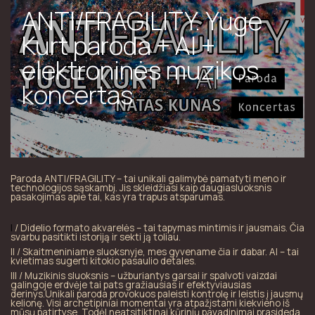
ANTI/FRAGILITY. Yuge
Kurt paroda + AI +
elektroninės muzikos
koncertas
Paroda ANTI/FRAGILITY – tai unikali galimybė pamatyti meno ir
technologijos sąskambį. Jis skleidžiasi kaip daugiasluoksnis
pasakojimas apie tai, kas yra trapus atsparumas.
I
/ Didelio formato akvarelės – tai tapymas mintimis ir jausmais. Čia
svarbu pasitikti istoriją ir sekti ją toliau.
II / Skaitmeniniame sluoksnyje, mes gyvename čia ir dabar. AI – tai
kvietimas sugerti kitokio pasaulio detales.
III / Muzikinis sluoksnis – užburiantys garsai ir spalvoti vaizdai
galingoje erdvėje tai pats gražiausias ir efektyviausias
derinys.Unikali paroda provokuos paleisti kontrolę ir leistis į jausmų
kelionę. Visi archetipiniai momentai yra atpažįstami kiekvieno iš
mūsų patirtyse. Todėl neatsitiktinai kūrinių pavadinimai prasideda