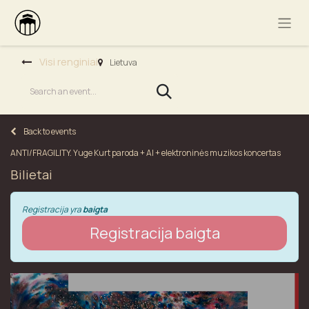
Visi renginiai
Lietuva
Back to events
ANTI/FRAGILITY. Yuge Kurt paroda + AI + elektroninės muzikos koncertas
Bilietai
Registracija yra
baigta
Registracija baigta