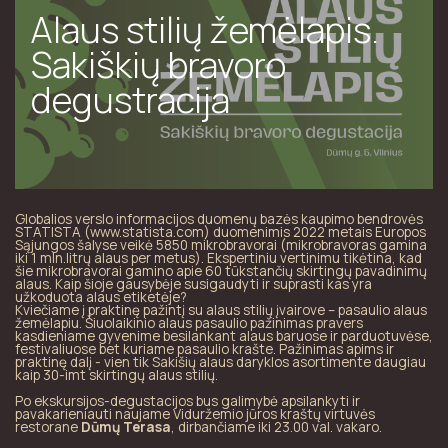
Alaus stilių žemėlapis.
Sakiškių bravoro
degustracija
Globalios verslo informacijos duomenų bazės kaupimo bendrovės
STATISTA (
www.statista.com)
duomenimis 2022 metais Europos
Sąjungos šalyse veikė 5850 mikrobravorai (mikrobravoras gamina
iki 1 mln.litrų alaus per metus). Ekspertiniu vertinimu tikėtina, kad
šie mikrobravorai gamino apie 60 tūkstančių skirtingų pavadinimų
alaus. Kaip šioje gausybėje susigaudyti ir suprasti kas yra
užkoduota alaus etiketėje?
Kviečiame į praktinę pažintį su alaus stilių įvairove – pasaulio alaus
žemėlapiu. Šiuolaikinio alaus pasaulio pažinimas pravers
kasdieniame gyvenime besilankant alaus baruose ir parduotuvėse,
festivaliuose bet kuriame pasaulio krašte. Pažinimas apims ir
praktinę dalį - vien tik Sakišių alaus daryklos asortimente daugiau
kaip 30-imt skirtingų alaus stilių.
Po ekskursijos-degustacijos bus galimybė apsilankyti ir
pavakarieniauti naujame Viduržemio jūros kraštų virtuvės
restorane
Dūmų Terasa
, dirbančiame iki 23.00 val. vakaro.