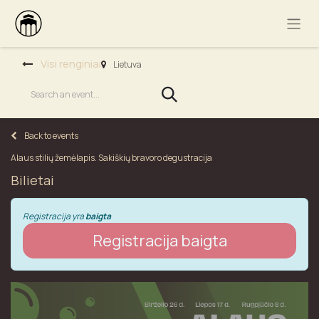
Visi renginiai
Lietuva
Back to events
Alaus stilių žemėlapis. Sakiškių bravoro degustracija
Bilietai
Registracija yra
baigta
Registracija baigta