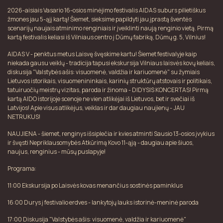
2026-aisiais Vasario 16-osios minėjimo festivalis AIDAS suburs pilietiškus
žmones jau 5-ąjį kartą! Šiemet, sieksime papildyti jau įprastą šventės
scenarijų naujais atminimo renginiais ir įveiklinti naują renginio vietą. Pirmą
kartą festivalis keliasi iš Vilniaus centro į Dūmų fabriką, Dūmų g. 5, Vilnius!
AIDAS V - penktus metus Laisvę švęskime kartu! Šiemet festivalyje kaip
niekada gausu veiklų - tradicija tapusi ekskursija Vilniaus laisvės kovų keliais,
diskusija "Valstybės ašis: visuomenė, valdžia ir kariuomenė" su žymiais
Lietuvos istorikais, visuomenininkais, karinių struktūrų atstovais ir politikais,
tatuiruočių meistrų vizitas, paroda ir žinoma - DIDYSIS KONCERTAS! Pirmą
kartą AIDO istorijoje scenoje ne vien atlikėjai iš Lietuvos, bet ir svečiai iš
Latvijos! Apie visus atlikėjus, veiklas ir dar daugiau naujienų - JAU
NETRUKUS!
NAUJIENA - šiemet, renginys išsiplečia ir kvies atminti Sausio 13-osios įvykius
ir švęsti Nepriklausomybės Atkūrimą Kovo 11-ąją - daugiau apie šiuos,
naujus, renginius - mūsų puslapyje!
Programa:
11:00 Ekskursija po Laisvės kovas menančius sostinės paminklus
16:00 Durys į festivalio erdves - lankytojų lauks istorinė-meninė paroda
17:00 Diskusija "Valstybės ašis: visuomenė, valdžia ir kariuomenė"