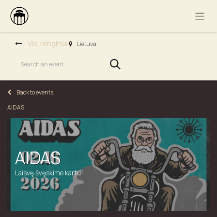
Visi renginiai
Lietuva
Back to events
AIDAS
AIDAS
Laisvę švęskime kartu!