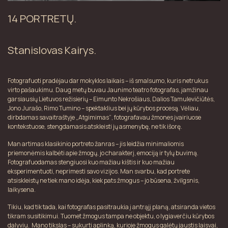
14 PORTRETŲ.
Stanislovas Kairys.
Fotografuoti pradėjau dar mokyklos laikais – iš smalsumo, kuris netrukus
virto pašaukimu. Daug metų buvau Jaunimo teatro fotografas, įamžinau
garsiausių Lietuvos režisierių – Eimunto Nekrošiaus, Dalios Tamulevičiūtės,
Jono Jurašo, Rimo Tumino – spektaklius bei jų kūrybos procesą. Vėliau,
dirbdamas savaitraštyje „Atgimimas“, fotografavau žmones įvairiuose
kontekstuose, stengdamasis atskleisti jų asmenybę, ne tik išorę.
Man artimas klasikinio portreto žanras – jis leidžia minimaliomis
priemonėmis kalbėti apie žmogų, jo charakterį, emociją ir tylų buvimą.
Fotografuodamas stengiuosi kuo mažiau kištis ir kuo mažiau
eksperimentuoti, neprimesti savo vizijos. Man svarbu, kad portrete
atsiskleistų ne tiek mano idėja, kiek pats žmogus – jo būsena, žvilgsnis,
laikysena.
Tikiu, kad tik tada, kai fotografas pasitraukia į antrąjį planą, atsiranda vietos
tikram susitikimui. Tuomet žmogus tampa ne objektu, o lygiaverčiu kūrybos
dalyviu. Mano tikslas – sukurti aplinką, kurioje žmogus galėtų jaustis laisvai,