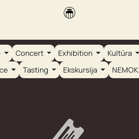
brikas
Dūmų terasa
Dūmų Brewery
PUTOOOJA'26
e
Concert
Exhibition
Kultūra
nce
Tasting
Ekskursija
NEMOK