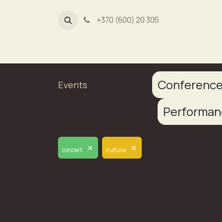
+370 (600) 20 305
Dūmų fa
Conferenc
Events
Performa
×
×
concert
culture