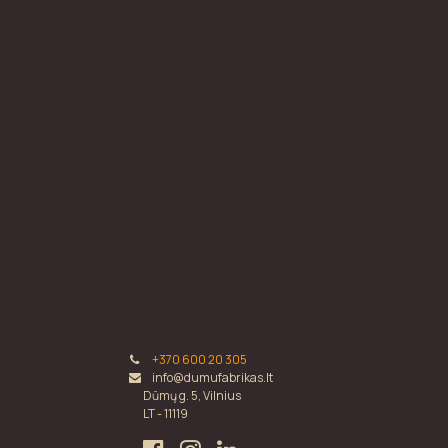
+370 600 20 305
info@dumufabrikas.lt
Dūmų g. 5, Vilnius
LT - 11119